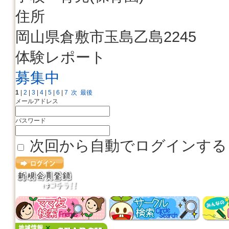
住所
岡山県倉敷市玉島乙島2245
体験レポート
募集中
1
|
2
|
3
|
4
|
5
|
6
|
7
次
最後
メールアドレス
パスワード
次回から自動でログインする