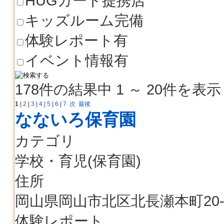
HUGカード提携店
キッズルーム完備
体験レポート有
イベント情報有
178件の結果中 1 ～ 20件を表示
1
|
2
|
3
|
4
|
5
|
6
|
7
次
最後
なないろ保育園
カテゴリ
学校・育児(保育園)
住所
岡山県岡山市北区北長瀬本町20-
体験レポート