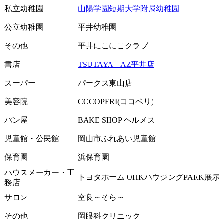
私立幼稚園
山陽学園短期大学附属幼稚園
公立幼稚園
平井幼稚園
その他
平井にこにこクラブ
書店
TSUTAYA AZ平井店
スーパー
パークス東山店
美容院
COCOPERI(ココペリ)
パン屋
BAKE SHOP ヘルメス
児童館・公民館
岡山市ふれあい児童館
保育園
浜保育園
ハウスメーカー・工
トヨタホーム OHKハウジングPARK展
務店
サロン
空良～そら～
その他
岡眼科クリニック