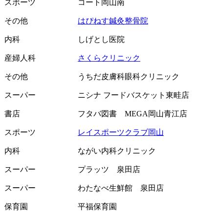
スポーツ
コート岡山南
その他
はぴねす鍼灸整骨院
内科
しげとし医院
産婦人科
さくらクリニック
その他
うちだ皮膚科眼科クリニック
スーパー
ニシナ フードバスケット東畦店
書店
フタバ図書 MEGA岡山青江店
スポーツ
レイスポーツクラブ岡山
内科
ながい内科クリニック
スーパー
プラッツ 泉田店
スーパー
わたなべ生鮮館 泉田店
保育園
平福保育園