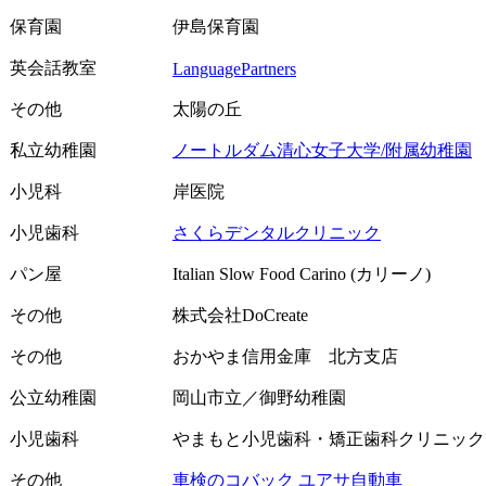
保育園
伊島保育園
英会話教室
LanguagePartners
その他
太陽の丘
私立幼稚園
ノートルダム清心女子大学/附属幼稚園
小児科
岸医院
小児歯科
さくらデンタルクリニック
パン屋
Italian Slow Food Carino (カリーノ)
その他
株式会社DoCreate
その他
おかやま信用金庫 北方支店
公立幼稚園
岡山市立／御野幼稚園
小児歯科
やまもと小児歯科・矯正歯科クリニック
その他
車検のコバック ユアサ自動車