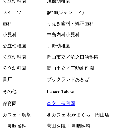
公立幼稚園
旭操幼稚園
スイーツ
gentil(ジャンティ)
歯科
うえき歯科・矯正歯科
小児科
中島内科小児科
公立幼稚園
宇野幼稚園
公立幼稚園
岡山市立／竜之口幼稚園
公立幼稚園
岡山市立／三勲幼稚園
書店
ブックランドあきば
その他
Espace Tabasa
保育園
竜之口保育園
カフェ・喫茶
和カフェ 花かまくら 円山店
耳鼻咽喉科
菅田医院 耳鼻咽喉科