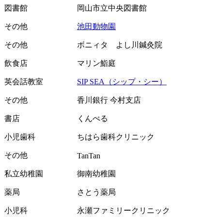
図書館
岡山市立中央図書館
その他
池田動物園
その他
ボニィタ よし川鍼灸院
飲食店
マリン鮨庭
英会話教室
SIP SEA（シップ・シー）
その他
香川銀行 今村支店
書店
くんぺる
小児歯科
ちはら歯科クリニック
その他
TanTan
私立幼稚園
御南幼稚園
薬局
さとう薬局
小児科
永瀬ファミリークリニック