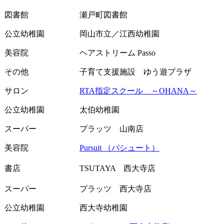
図書館
瀬戸町図書館
公立幼稚園
岡山市立／江西幼稚園
美容院
ヘアストリーム Passo
その他
子育て支援施設 ゆう遊プラザ
サロン
RTA指定スクール ～OHANA～
公立幼稚園
太伯幼稚園
スーパー
プラッツ 山南店
美容院
Pursuit （パシュート）
書店
TSUTAYA 西大寺店
スーパー
プラッツ 西大寺店
公立幼稚園
西大寺幼稚園