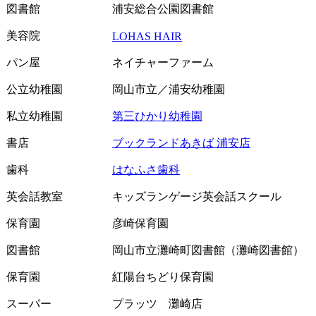
図書館
浦安総合公園図書館
美容院
LOHAS HAIR
パン屋
ネイチャーファーム
公立幼稚園
岡山市立／浦安幼稚園
私立幼稚園
第三ひかり幼稚園
書店
ブックランドあきば 浦安店
歯科
はなふさ歯科
英会話教室
キッズランゲージ英会話スクール
保育園
彦崎保育園
図書館
岡山市立灘崎町図書館（灘崎図書館）
保育園
紅陽台ちどり保育園
スーパー
プラッツ 灘崎店