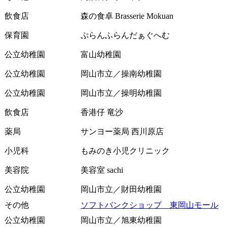
飲食店
森の食卓 Brasserie Mokuan
保育園
ぷらんふらんだぁぐへむ
公立幼稚園
富山幼稚園
公立幼稚園
岡山市立／操南幼稚園
公立幼稚園
岡山市立／操明幼稚園
飲食店
香港仔 竜沙
薬局
サンヨー薬局 西川原店
小児科
もみのき小児クリニック
美容院
美容室 sachi
公立幼稚園
岡山市立／財田幼稚園
その他
ソフトバンクショップ 東岡山モール
公立幼稚園
岡山市立／旭東幼稚園