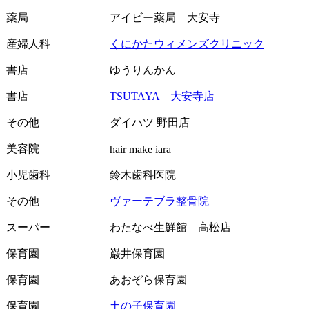
薬局
アイビー薬局 大安寺
産婦人科
くにかたウィメンズクリニック
書店
ゆうりんかん
書店
TSUTAYA 大安寺店
その他
ダイハツ 野田店
美容院
hair make iara
小児歯科
鈴木歯科医院
その他
ヴァーテブラ整骨院
スーパー
わたなべ生鮮館 高松店
保育園
巌井保育園
保育園
あおぞら保育園
保育園
土の子保育園