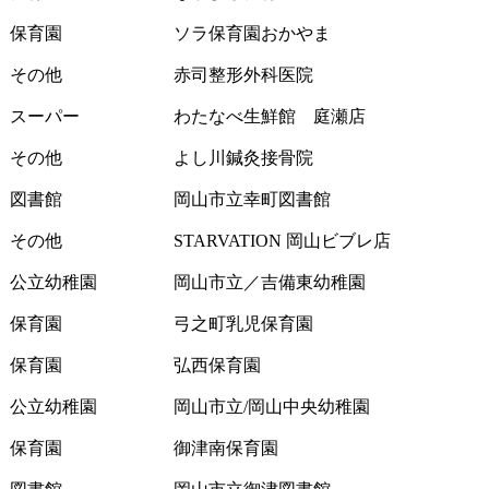
保育園
ソラ保育園おかやま
その他
赤司整形外科医院
スーパー
わたなべ生鮮館 庭瀬店
その他
よし川鍼灸接骨院
図書館
岡山市立幸町図書館
その他
STARVATION 岡山ビブレ店
公立幼稚園
岡山市立／吉備東幼稚園
保育園
弓之町乳児保育園
保育園
弘西保育園
公立幼稚園
岡山市立/岡山中央幼稚園
保育園
御津南保育園