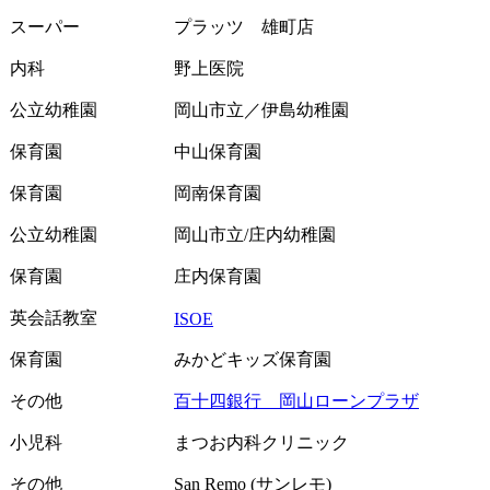
スーパー
プラッツ 雄町店
内科
野上医院
公立幼稚園
岡山市立／伊島幼稚園
保育園
中山保育園
保育園
岡南保育園
公立幼稚園
岡山市立/庄内幼稚園
保育園
庄内保育園
英会話教室
ISOE
保育園
みかどキッズ保育園
その他
百十四銀行 岡山ローンプラザ
小児科
まつお内科クリニック
その他
San Remo (サンレモ)