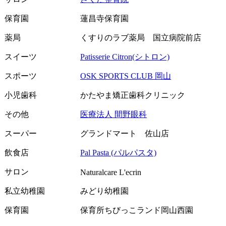
保育園
蓮昌寺保育園
薬局
くすりのラブ薬局 国立病院前店
スイーツ
Patisserie Citron(シトロン)
スポーツ
OSK SPORTS CLUB 岡山
小児歯科
かたやま矯正歯科クリニック
その他
医療法人 間野眼科
スーパー
グランドマート 佐山店
飲食店
Pal Pasta (パルパスタ)
サロン
Naturalcare L'ecrin
私立幼稚園
みどり幼稚園
保育園
保育所ちびっこランド岡山西園