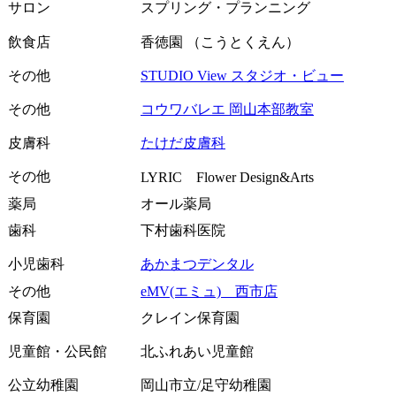
サロン
スプリング・プランニング
飲食店
香徳園 （こうとくえん）
その他
STUDIO View スタジオ・ビュー
その他
コウワバレエ 岡山本部教室
皮膚科
たけだ皮膚科
その他
LYRIC Flower Design&Arts
薬局
オール薬局
歯科
下村歯科医院
小児歯科
あかまつデンタル
その他
eMV(エミュ) 西市店
保育園
クレイン保育園
児童館・公民館
北ふれあい児童館
公立幼稚園
岡山市立/足守幼稚園