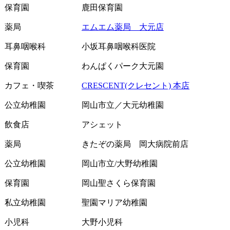
保育園
鹿田保育園
薬局
エムエム薬局 大元店
耳鼻咽喉科
小坂耳鼻咽喉科医院
保育園
わんぱくパーク大元園
カフェ・喫茶
CRESCENT(クレセント) 本店
公立幼稚園
岡山市立／大元幼稚園
飲食店
アシェット
薬局
きたぞの薬局 岡大病院前店
公立幼稚園
岡山市立/大野幼稚園
保育園
岡山聖さくら保育園
私立幼稚園
聖園マリア幼稚園
小児科
大野小児科