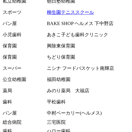
私立幼稚園
朝日塾幼稚園
スポーツ
柳生園テニススクール
パン屋
BAKE SHOP ヘルメス 下中野店
小児歯科
あきこ子ども歯科クリニック
保育園
興除東保育園
保育園
ちどり保育園
スーパー
ニシナ フードバスケット南輝店
公立幼稚園
福田幼稚園
薬局
みのり薬局 大福店
歯科
平松歯科
パン屋
中村ベーカリー(ヘルメス)
総合病院
三宅医院
歯科
ハロー歯科