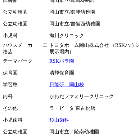
図書館
岡山市立御津図書館
公立幼稚園
岡山市立/御津幼稚園
公立幼稚園
岡山市立/吉備西幼稚園
小児科
撫川クリニック
ハウスメーカー・工
トヨタホーム岡山株式会社 （RSKハウ
務店
展示場内）
テーマパーク
RSKバラ園
保育園
清輝保育園
学習塾
日能研 岡山校
内科
かわだファミリークリニック
その他
ラ・ビータ 東古松店
小児歯科
杉山歯科
公立幼稚園
岡山市立／陵南幼稚園