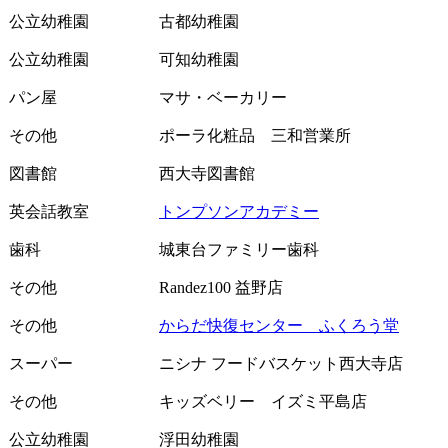
公立幼稚園
古都幼稚園
公立幼稚園
可知幼稚園
パン屋
マサ・ベーカリー
その他
ポーラ化粧品 三和営業所
図書館
西大寺図書館
英会話教室
トンプソンアカデミー
歯科
城東台ファミリー歯科
その他
Randez100 益野店
その他
からだ快復センター ふくろう堂
スーパー
ニシナ フードバスケット西大寺店
その他
キッズベリー イズミ平島店
公立幼稚園
浮田幼稚園