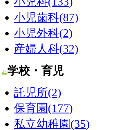
小児科(133)
小児歯科(87)
小児外科(2)
産婦人科(32)
学校・育児
託児所(2)
保育園(177)
私立幼稚園(35)