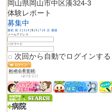
岡山県岡山市中区湊324-3
体験レポート
募集中
最初
前
2
|
3
|
4
|
5
|
6
|
7
|
8
次
最後
メールアドレス
パスワード
次回から自動でログインする
病院