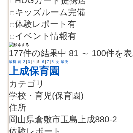
HUGカード提携店
キッズルーム完備
体験レポート有
イベント情報有
177件の結果中 81 ～ 100件を
最初
前
2
|
3
|
4
|
5
|
6
|
7
|
8
次
最後
上成保育園
カテゴリ
学校・育児(保育園)
住所
岡山県倉敷市玉島上成880-2
体験レポート