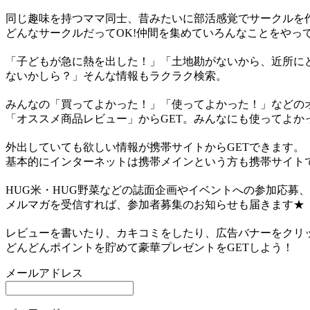
同じ趣味を持つママ同士、昔みたいに部活感覚でサークルを
どんなサークルだってOK!仲間を集めていろんなことをやっ
「子どもが急に熱を出した！」「土地勘がないから、近所にど
ないかしら？」そんな情報もラクラク検索。
みんなの「買ってよかった！」「使ってよかった！」などの
「オススメ商品レビュー」からGET。みんなにも使ってよか
外出していても欲しい情報が携帯サイトからGETできます。
基本的にインターネットは携帯メインという方も携帯サイト
HUG米・HUG野菜などの誌面企画やイベントへの参加応募
メルマガを受信すれば、参加者募集のお知らせも届きます★
レビューを書いたり、カキコミをしたり、広告バナーをクリ
どんどんポイントを貯めて豪華プレゼントをGETしよう！
メールアドレス