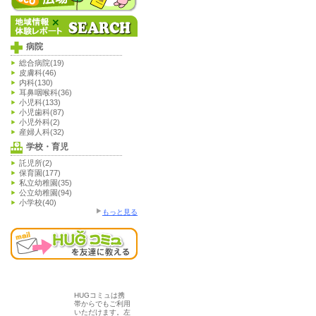
病院
総合病院(19)
皮膚科(46)
内科(130)
耳鼻咽喉科(36)
小児科(133)
小児歯科(87)
小児外科(2)
産婦人科(32)
学校・育児
託児所(2)
保育園(177)
私立幼稚園(35)
公立幼稚園(94)
小学校(40)
もっと見る
HUGコミュは携
帯からでもご利用
いただけます。左