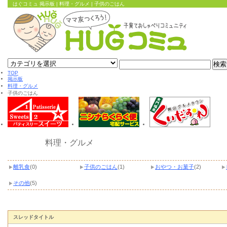
はぐコミュ 掲示板 | 料理・グルメ | 子供のごはん
TOP
掲示板
料理・グルメ
子供のごはん
料理・グルメ
離乳食
(0)
子供のごはん
(1)
おやつ・お菓子
(2)
その他
(5)
スレッドタイトル