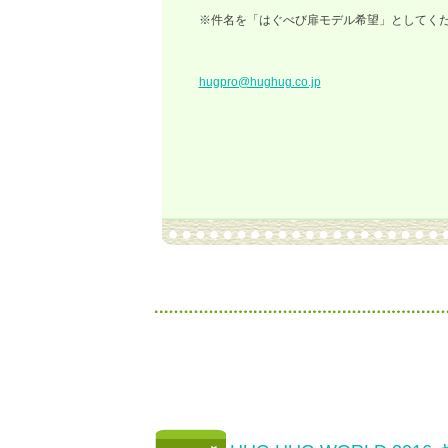
※件名を「はぐべび扉モデル希望」としてく
hugpro@hughug.co.jp