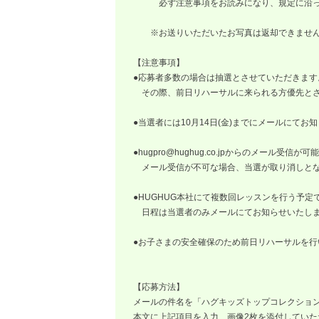
必ず注意事項をお読みになり、規定に沿っ
※お送りいただいたお写真は返却できませ
【注意事項】
●応募者多数の場合は抽選とさせていただきます
その際、前日リハーサルに来られる方優先とさ
●当選者には10月14日(金)までにメールにてお
●
hugpro@hughug.co.jp
からのメール受信が可能
メール受信が不可な場合、当選が取り消しとな
●HUGHUG本社にて複数回レッスンを行う予
日程は当選者のみメールにてお知らせいたし
●お子さまの安全確保のため前日リハーサルを行い
【応募方法】
メールの件名を「ハグキッズトップコレクショ
本文に上記項目を入力、画像2枚を添付していた