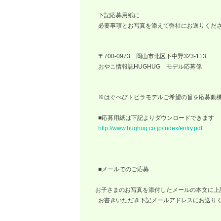
下記応募用紙に
必要事項とお写真を添えて弊社にお送りくだ
〒700-0973 岡山市北区下中野323-113
おやこ情報誌HUGHUG モデル応募係
※はぐべびトビラモデルご希望の旨を応募動機
■応募用紙は下記よりダウンロードできます
http://www.hughug.co.jp/index/entry.pdf
■メールでのご応募
お子さまのお写真を添付したメールの本文に上
お書きいただき下記メールアドレスにお送り