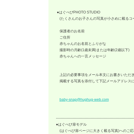
●はぐべびPHOTO STUDIO
(たくさんのお子さんの写真が小さめに載るコー
保護者のお名前
ご住所
赤ちゃんのお名前とふりがな
撮影時の月齢(1歳未満)または年齢(2歳以下)
赤ちゃんへの一言メッセージ
上記の必要事項をメール本文にお書きいただ
掲載する写真を添付して下記メールアドレスに
baby-snap@hughug-web.com
-----------------------------------------------------------------
●はぐべび扉モデル
(はぐべび扉ページに大きく載る写真)へのご応