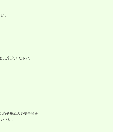
さい。
にご記入ください。
記応募用紙の必要事項を
ください。