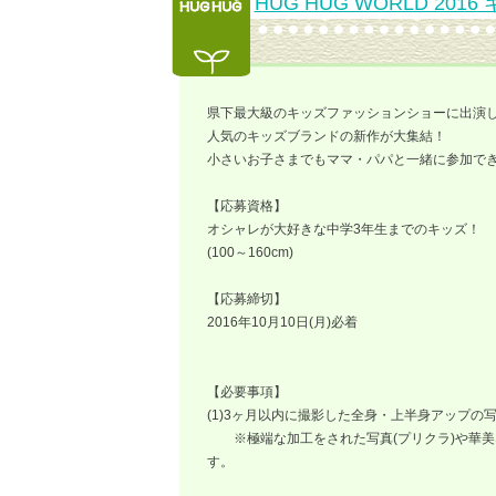
HUG HUG WORLD 2
県下最大級のキッズファッションショーに出演
人気のキッズブランドの新作が大集結！
小さいお子さまでもママ・パパと一緒に参加でき
【応募資格】
オシャレが大好きな中学3年生までのキッズ！
(100～160cm)
【応募締切】
2016年10月10日(月)必着
【必要事項】
(1)3ヶ月以内に撮影した全身・上半身アップの
※極端な加工をされた写真(プリクラ)や華美
す。