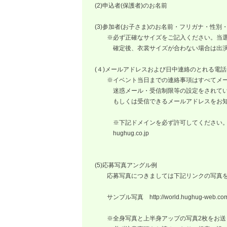
(2)申込者(保護者)のお名前
(3)参加者(お子さま)のお名前・フリガナ・性
※必ず正確なサイズをご記入ください。当選
確定後、衣裳サイズが合わない場合は出演を
(４)メールアドレスおよび日中連絡のとれる電話
※イベント当日までの連絡事項はすべてメー
迷惑メール・受信制限等の設定をされている
もしくは受信できるメールアドレスをお知
※下記ドメインを必ず許可してください
hughug.co.jp
(5)応募写真アングル例
応募写真につきましては下記リンクの写真を
サンプル写真 http://world.hughug-web.com/i
※全身写真と上半身アップの写真2枚をお送