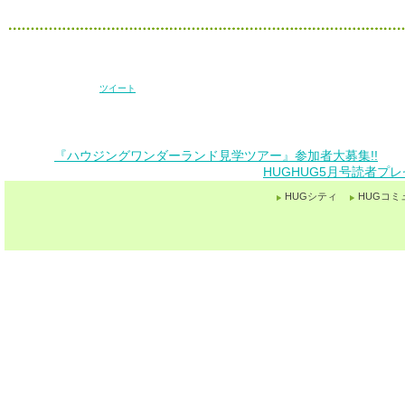
ツイート
『ハウジングワンダーランド見学ツアー』参加者大募集!!
HUGHUG5月号読者プ
HUGシティ
HUGコミ