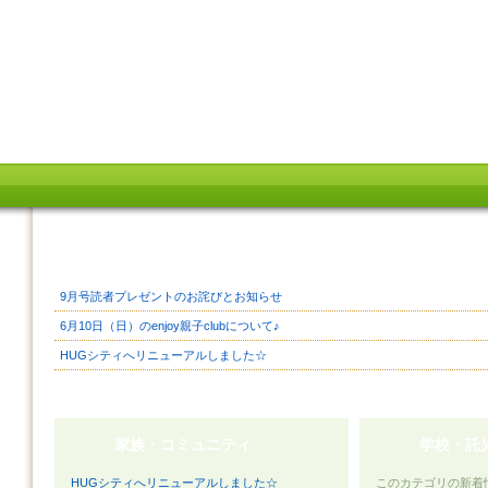
9月号読者プレゼントのお詫びとお知らせ
6月10日（日）のenjoy親子clubについて♪
HUGシティへリニューアルしました☆
家族・コミュニティ
学校・託
HUGシティへリニューアルしました☆
このカテゴリの新着