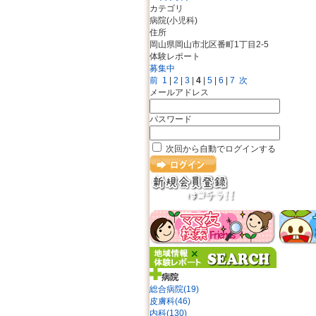
カテゴリ
病院(小児科)
住所
岡山県岡山市北区番町1丁目2-5
体験レポート
募集中
前
1
|
2
|
3
|
4
|
5
|
6
|
7
次
メールアドレス
パスワード
次回から自動でログインする
病院
総合病院(19)
皮膚科(46)
内科(130)