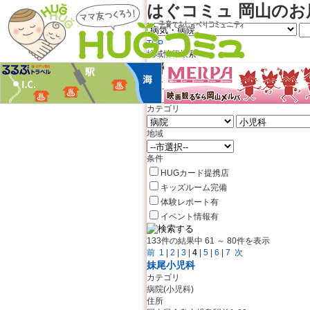
はぐコミュ 岡山のお
TOP
地域情報検索
条件から探す
キーワードを入力
カテゴリ
地域
条件
HUGカード提携店
キッズルーム完備
体験レポート有
イベント情報有
133件の結果中 61 ～ 80件を表示
前
1
|
2
|
3
|
4
|
5
|
6
|
7
次
妹尾小児科
カテゴリ
病院(小児科)
住所