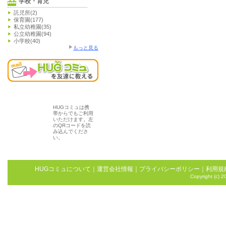
学校・育児
託児所(2)
保育園(177)
私立幼稚園(35)
公立幼稚園(94)
小学校(40)
もっと見る
HUGコミュは携
帯からでもご利用
いただけます。左
のQRコードを読
み込んでくださ
い。
HUGコミュについて
｜
運営会社情報
｜
プライバシーポリシー
｜
利用規
Copyright (c) 