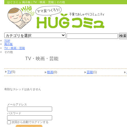
はぐコミュ 掲示板 | TV・映画・芸能 | その他
TOP
掲示板
TV・映画・芸能
その他
TV・映画・芸能
TV
(5)
映画
(0)
芸能
(1)
有効なスレッドはありません
メールアドレス
パスワード
次回から自動でログインする