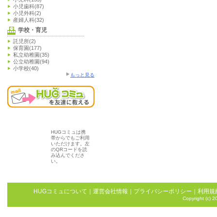
小児歯科(87)
小児外科(2)
産婦人科(32)
学校・育児
託児所(2)
保育園(177)
私立幼稚園(35)
公立幼稚園(94)
小学校(40)
もっと見る
HUGコミュは携
帯からでもご利用
いただけます。左
のQRコードを読
み込んでくださ
い。
HUGコミュについて
｜
運営会社情報
｜
プライバシーポリシー
｜
利用規
Copyright (c) 